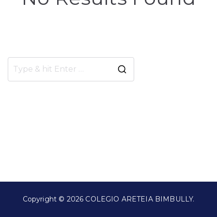
Parece que no podemos encontrar lo que
necesitás. Quizás una búsqueda pueda ayudarte.
Search
for:
Copyright © 2026
COLEGIO ARETEIA BIMBULLY
.