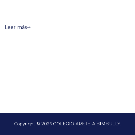
INICIAL VERANO NIÑAS Short pollera azul
con logo del […]
Leer más
Copyright © 2026
COLEGIO ARETEIA BIMBULLY
.