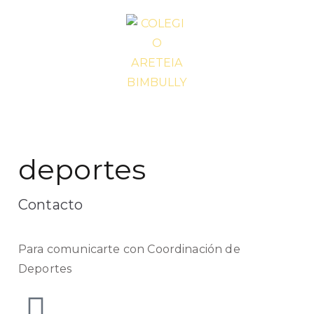
COLEGIO
Educación bilingüe -
Ciudad de la Costa
ARETEIA
deportes
BIMBULLY
Contacto
Para comunicarte con Coordinación de
Deportes