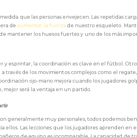
 medida que las personas envejecen. Las
repetidas carg
nera de
aumentar la fuerza
de nuestro esqueleto.
Mante
de mantener los huesos fuertes y uno de los más import
 y esprintar, la coordinación es clave en el fútbol. Otro
 a través de los movimientos
complejos
como el regate, 
 coordinación ojo-mano mejora cuando los jugadores gol
, mejor será la ventaja en un partido.
rtir
a son generalmente muy personales, todos podemos benef
ia
ellos. Las lecciones que los jugadores aprenden en e
añeros de equipo es incomparable. La capacidad de tra