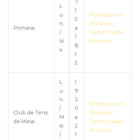
7:
L
1
u
Polideportivo
5
n
Márquez
Primaria
a
/
Castro / Sede
1
Vi
Primaria
8:
e
1
5
L
1
u
9:
n
3
Polideportivo
/
0
Club de Tenis
Marquez
M
a
de Mesa
Castro / Sede
ié
2
Primaria
/
1: