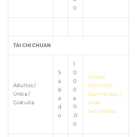
0
TAI CHI CHUAN
1
S
0:
Campo
á
0
Adultos /
Deportivo
b
0
Única /
Giannattasio /
a
a
Gratuíta
Sede
d
11
Secundaria
o
:0
0