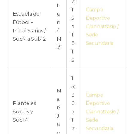
7:
L
1
Campo
Escuela de
u
5
Deportivo
Fútbol –
n
a
Giannattasio /
Inicial 5 años /
/
1
Sede
Sub7 a Sub12
M
8:
Secundaria
ié
1
5
1
5:
M
3
Campo
a
Planteles
0
Deportivo
r/
Sub 13 y
a
Giannattasio /
J
Sub14
1
Sede
u
7:
Secundaria
e