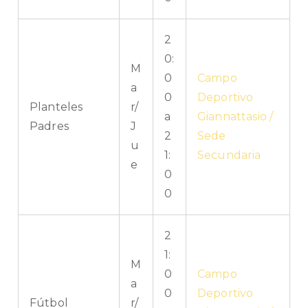
2
0:
M
0
Campo
a
0
Deportivo
Planteles
r/
a
Giannattasio /
Padres
J
2
Sede
u
1:
Secundaria
e
0
0
2
1:
M
0
Campo
a
0
Deportivo
Fútbol
r/