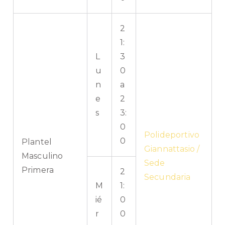
2
1:
L
3
u
0
n
a
e
2
s
3:
0
Polideportivo
0
Plantel
Giannattasio /
Masculino
Sede
Primera
2
Secundaria
M
1:
ié
0
r
0