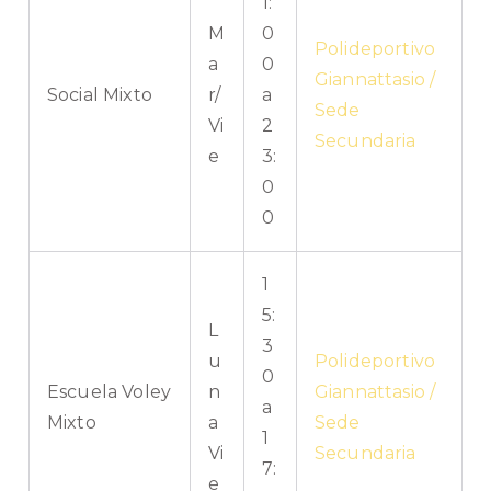
1:
M
0
Polideportivo
a
0
Giannattasio /
Social Mixto
r/
a
Sede
Vi
2
Secundaria
e
3:
0
0
1
5:
L
3
u
Polideportivo
0
Escuela Voley
n
Giannattasio /
a
Mixto
a
Sede
1
Vi
Secundaria
7:
e