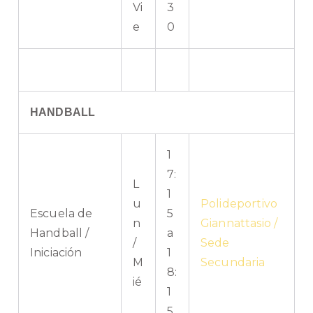
Vi
3
e
0
HANDBALL
1
7:
L
1
u
Polideportivo
Escuela de
5
n
Giannattasio /
Handball /
a
/
Sede
Iniciación
1
M
Secundaria
8:
ié
1
5