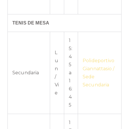
TENIS DE MESA
1
5:
L
4
u
Polideportivo
5
n
Giannattasio /
Secundaria
a
/
Sede
1
Vi
Secundaria
6:
e
4
5
1