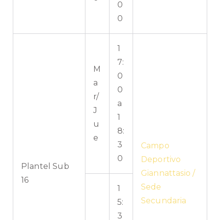
0
0
1
7:
M
0
a
0
r/
a
J
1
u
8:
e
3
Campo
0
Deportivo
Plantel Sub
Giannattasio /
16
Sede
1
Secundaria
5:
3