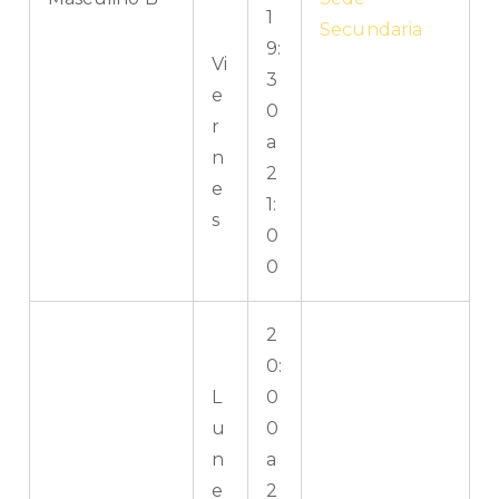
1
Secundaria
9:
Vi
3
e
0
r
a
n
2
e
1:
s
0
0
2
0:
L
0
u
0
n
a
e
2