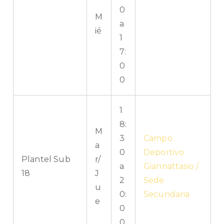
0
M
a
ié
1
7:
0
0
1
8:
M
3
Campo
a
0
Deportivo
Plantel Sub
r/
a
Giannattasio /
18
J
2
Sede
u
0:
Secundaria
e
0
0