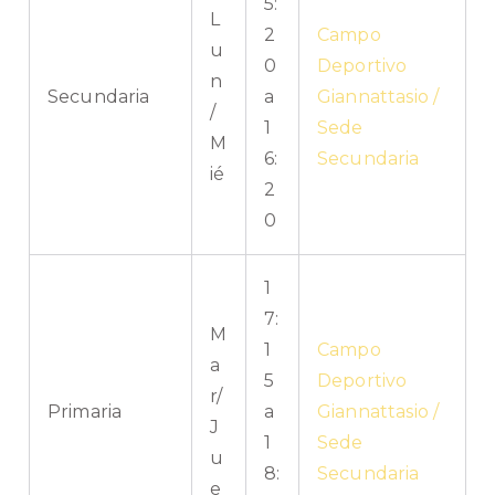
5:
L
2
Campo
u
0
Deportivo
n
Secundaria
a
Giannattasio /
/
1
Sede
M
6:
Secundaria
ié
2
0
1
7:
M
1
Campo
a
5
Deportivo
r/
Primaria
a
Giannattasio /
J
1
Sede
u
8:
Secundaria
e