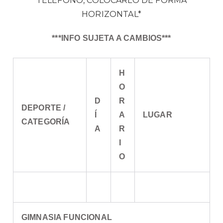
TELÉFONO, COLOCARLO DE FORMA
HORIZONTAL*
***INFO SUJETA A CAMBIOS***
H
O
D
R
DEPORTE /
Í
A
LUGAR
CATEGORÍA
A
R
I
O
GIMNASIA FUNCIONAL