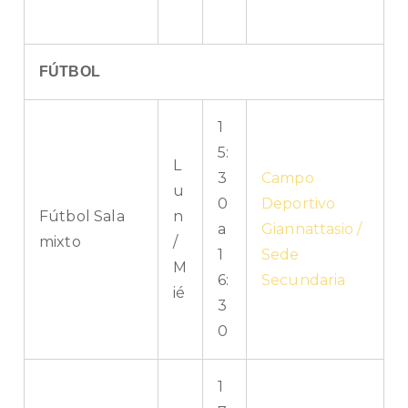
FÚTBOL
1
5:
L
3
Campo
u
0
Deportivo
Fútbol Sala
n
a
Giannattasio /
mixto
/
1
Sede
M
6:
Secundaria
ié
3
0
1