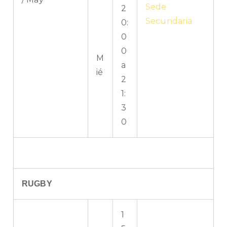
Sede
2
Secundaria
0:
0
0
M
a
ié
2
1:
3
0
RUGBY
1