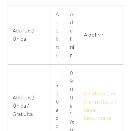
A
A
d
d
Adultos /
e
e
A definir
Única
fi
fi
ni
ni
r
r
0
9:
S
0
á
Polideportivo
Adultos /
0
b
Giannattasio /
Única /
a
a
Sede
Gratuíta
1
d
Secundaria
0:
o
0