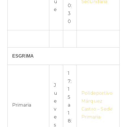
u
Secundaria
0:
e
3
0
ESGRIMA
1
7:
J
1
u
Polideportivo
5
e
Márquez
Primaria
a
v
Castro – Sede
1
e
Primaria
8:
s