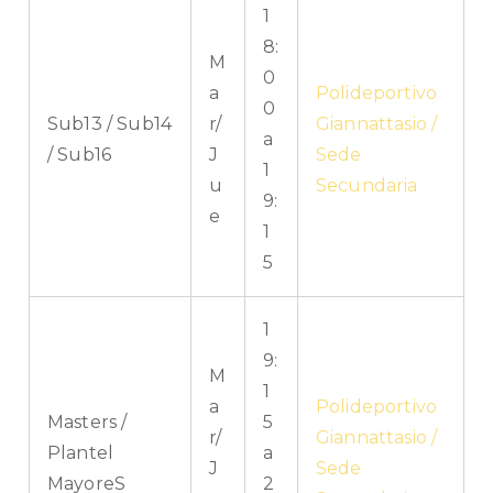
1
8:
M
0
a
Polideportivo
0
Sub13 / Sub14
r/
Giannattasio /
a
/ Sub16
J
Sede
1
u
Secundaria
9:
e
1
5
1
9:
M
1
a
Polideportivo
Masters /
5
r/
Giannattasio /
Plantel
a
J
Sede
MayoreS
2