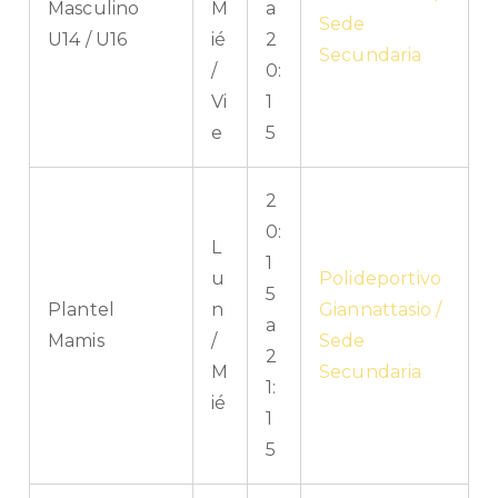
Masculino
M
a
Sede
U14 / U16
ié
2
Secundaria
/
0:
Vi
1
e
5
2
0:
L
1
u
Polideportivo
5
Plantel
n
Giannattasio /
a
Mamis
/
Sede
2
M
Secundaria
1:
ié
1
5