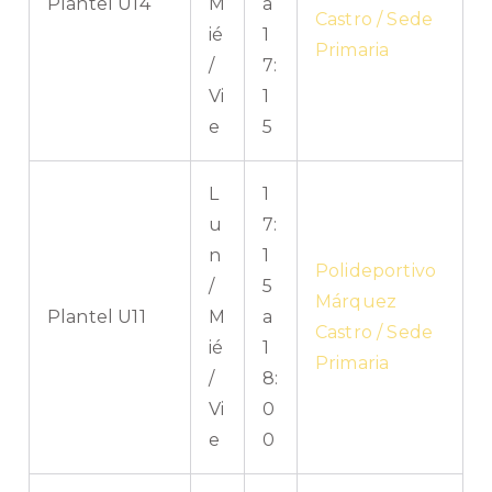
Plantel U14
M
a
Castro / Sede
ié
1
Primaria
/
7:
Vi
1
e
5
L
1
u
7:
n
1
Polideportivo
/
5
Márquez
Plantel U11
M
a
Castro / Sede
ié
1
Primaria
/
8:
Vi
0
e
0