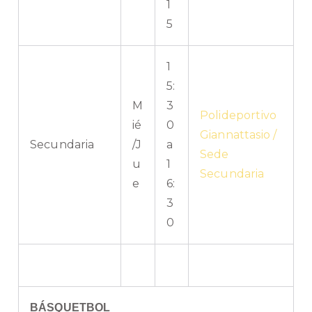
1
5
1
5:
M
3
Polideportivo
ié
0
Giannattasio /
Secundaria
/J
a
Sede
u
1
Secundaria
e
6:
3
0
BÁSQUETBOL