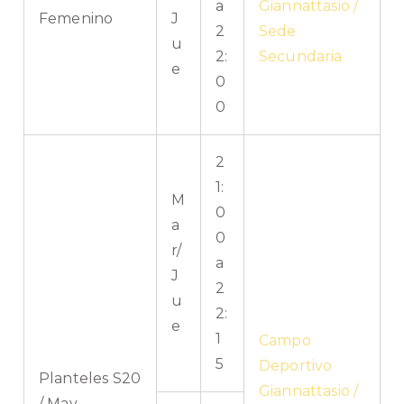
a
Giannattasio /
Femenino
J
2
Sede
u
2:
Secundaria
e
0
0
2
1:
M
0
a
0
r/
a
J
2
u
2:
e
1
Campo
5
Deportivo
Planteles S20
Giannattasio /
/ May