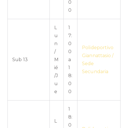
0
0
L
1
u
7:
n
0
Polideportivo
/
0
Giannattasio /
Sub 13
M
a
Sede
ié
1
Secundaria
/J
8:
u
0
e
0
1
8:
L
0