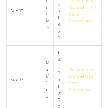
u
Polideportivo
0
n
Giannattasio /
Sub 15
a
/
Sede
1
M
Secundaria
9:
ié
3
0
1
8:
M
0
a
Polideportivo
0
r/
Giannattasio /
Sub 17
a
J
Sede
1
u
Secundaria
9:
e
3
0