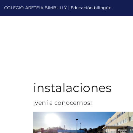
COLEGIO ARETEIA BIMBULLY | Educación bilingüe.
instalaciones
¡Vení a conocernos!