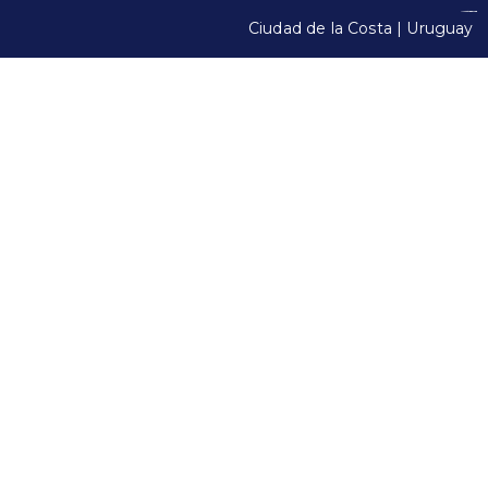
agen totomacau
link cantiktoto
slotgacot4d
slot gacor 4d
slot gacor 4d
toto slot 4d
toto slot
Ciudad de la Costa | Uruguay
ARETEIA BIMBULLY
 de la Costa