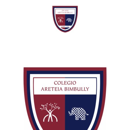
COLEGIO
Educación bilingüe -
Ciudad de la Costa
ARETEIA
BIMBULLY