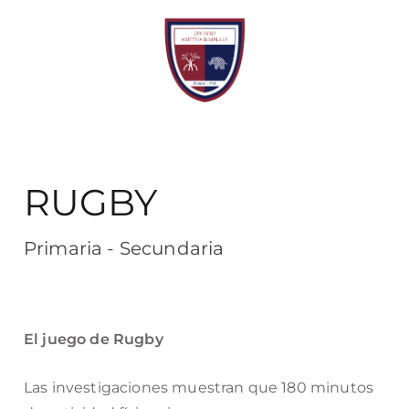
COLEGIO
Educación bilingüe -
Ciudad de la Costa
ARETEIA
RUGBY
BIMBULLY
Primaria - Secundaria
El juego de Rugby
Las investigaciones muestran que 180 minutos